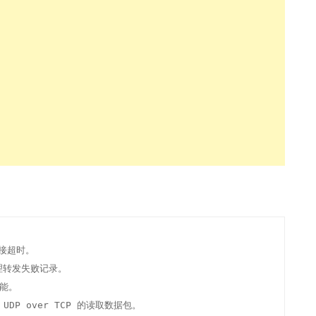
连接超时。

代理转发失败记录。

能。

ks UDP over TCP 的读取数据包。
