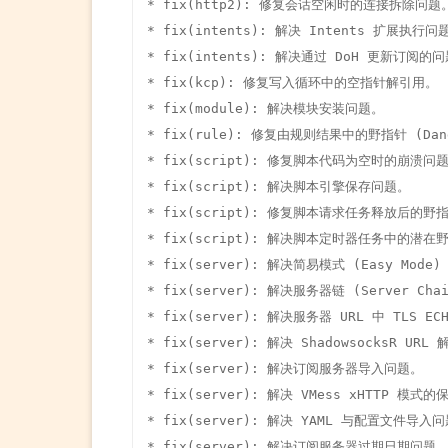
* fix(http2): 修复会话空闲时的连接拆除问题。
* fix(intents): 解决 Intents 扩展执行问题
* fix(intents): 解决通过 DoH 更新订阅的问
* fix(kcp): 修复写入循环中的空指针解引用。

* fix(module): 解决模块安装问题。

* fix(rule): 修复由规则结果中的野指针 (Dang
* fix(script): 修复脚本代码为空时的崩溃问题
* fix(script): 解决脚本引擎保存问题。

* fix(script): 修复脚本请求任务释放后的野
* fix(script): 解决脚本定时器任务中的潜在
* fix(server): 解决简易模式 (Easy Mod
* fix(server): 解决服务器链 (Server Cha
* fix(server): 解决服务器 URL 中 TLS E
* fix(server): 解决 ShadowsocksR URL
* fix(server): 解决订阅服务器导入问题。

* fix(server): 解决 VMess xHTTP 模式的
* fix(server): 解决 YAML 与配置文件导入问
* fix(server): 解决订阅服务器过期日期问题。