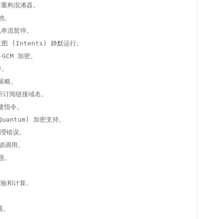
r 并重构混淆器。

池。

免串流暂停。

意图 (Intents) 静默运行。

-GCM 加密。

。

策略。

以解析订阅链接域名。

捷指令。

-Quantum) 加密支持。

处理错误。

归锁调用。

题。

校验和计算。

。
