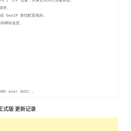
PS / TCP 流量，并重定向到代理服务器。

请求。

 GeoIP 查找配置规则。

和网络速度。

DNS over QUIC 。
78 正式版 更新记录