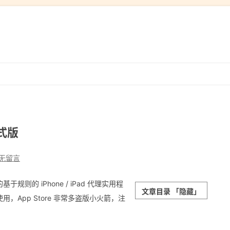
跳
转
到
内
容
正式版
无留言
基于规则的 iPhone / iPad 代理实用程
文章目录
「隐藏」
App Store 非常多盗版小火箭，注