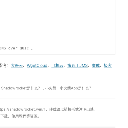
DNS over QUIC 。
参考：
大哥云
、
WgetCloud
、
飞机云
、
搬瓦工JMS
、
魔戒
、
极客
,
Shadowrocket是什么？
,
小火箭
,
小火箭App是什么？
tps://shadowrocket.win/1
，转载请以链接形式注明出处。
App下载、使用教程等资源。