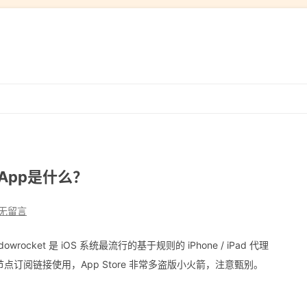
跳
转
到
内
容
箭App是什么？
无留言
wrocket 是 iOS 系统最流行的基于规则的 iPhone / iPad 代理
订阅链接使用，App Store 非常多盗版小火箭，注意甄别。